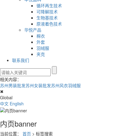
循环再生技术
可降解技术
生物基技术
原液着色技术
华悦产品
棉衣
外套
羽绒服
夹克
联系我们
相关内容：
苏州男装批发
苏州女装批发
苏州风衣羽绒服
✖
Global
中文
English
内页banner
当前位置：
首页
> 标签搜索