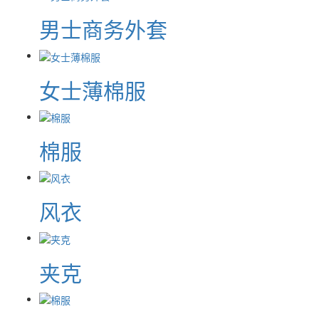
男士商务外套
女士薄棉服
棉服
风衣
夹克